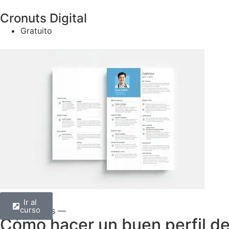
Cronuts Digital
Gratuito
Ir al
curso
— Todos —
Cómo hacer un buen perfil de