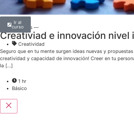
Ir al
curso
— Todos —
Creativiad e innovación nivel i
Creatividad
Seguro que en tu mente surgen ideas nuevas y propuestas d
creatividad y capacidad de innovación! Creer en tu person
la […]
1 hr
Básico