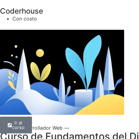
Coderhouse
Con costo
Ir al
curso
— Desarrollador Web —
Curso de Fundamentos del Di