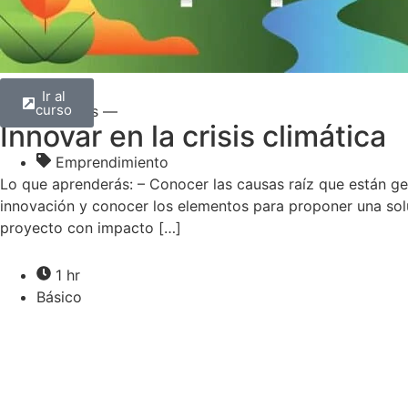
Ir al
curso
— Todos —
Innovar en la crisis climática
Emprendimiento
Lo que aprenderás: – Conocer las causas raíz que están g
innovación y conocer los elementos para proponer una sol
proyecto con impacto […]
1 hr
Básico