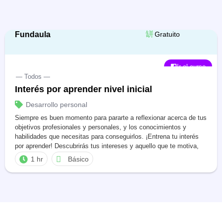
Fundaula
Gratuito
Ir al curso
— Todos —
Interés por aprender nivel inicial
Desarrollo personal
Siempre es buen momento para pararte a reflexionar acerca de tus
objetivos profesionales y personales, y los conocimientos y
habilidades que necesitas para conseguirlos. ¡Entrena tu interés
por aprender! Descubrirás tus intereses y aquello que te motiva,
generando una disposición para el aprendizaje que te permitirá
1 hr
Básico
crecer en todos los ámbitos.