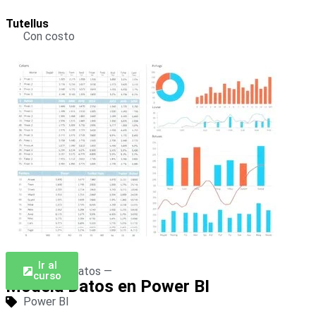
Tutellus
Con costo
Ir al
— Análisis de datos —
curso
Modela Datos en Power BI
Power BI