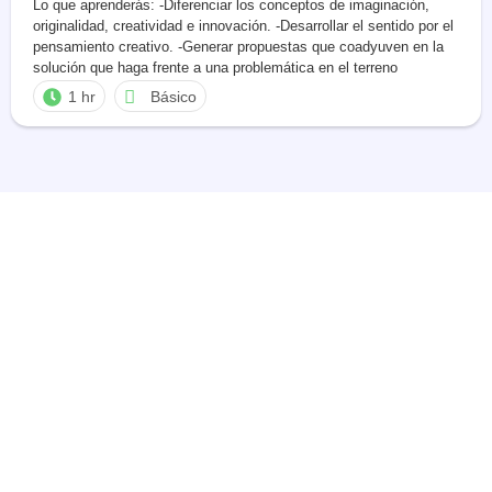
Lo que aprenderás: -Diferenciar los conceptos de imaginación,
originalidad, creatividad e innovación. -Desarrollar el sentido por el
pensamiento creativo. -Generar propuestas que coadyuven en la
solución que haga frente a una problemática en el terreno
profesional o en el día a día de la cotidianidad, a través del
1 hr
Básico
pensamiento creativo.