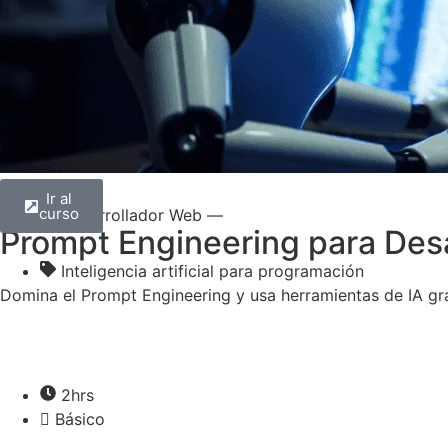
Ir al
curso
— Desarrollador Web —
Prompt Engineering para Desa
Inteligencia artificial para programación
Domina el Prompt Engineering y usa herramientas de IA gra
2hrs
Básico