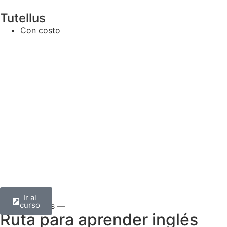
Tutellus
Con costo
Ir al
curso
— Todos —
Ruta para aprender inglés