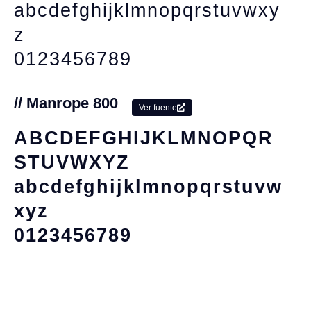
abcdefghijklmnopqrstuvwxy
z
0123456789
// Manrope 800
Ver fuente
ABCDEFGHIJKLMNOPQR
STUVWXYZ
abcdefghijklmnopqrstuvw
xyz
0123456789