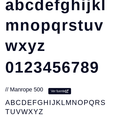
abcdefghijkl
mnopqrstuv
wxyz
0123456789
// Manrope 500
Ver fuente
ABCDEFGHIJKLMNOPQRS
TUVWXYZ