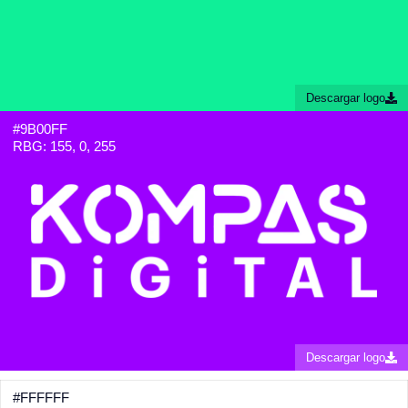
Descargar logo
#9B00FF
RBG: 155, 0, 255
Descargar logo
#FFFFFF