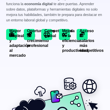
funciona la
economía digital
te abre puertas. Aprender
sobre datos, plataformas y herramientas digitales no solo
mejora tus habilidades, también te prepara para destacar en
un entorno laboral global y competitivo.
Mayor
Oportunidades
Competitividad
Mejora
Acceso
empleabilidad
de
global
de la
a
y
crecimiento
eficiencia
salarios
adaptación
profesional
y
más
al
productividad
competitivos
mercado