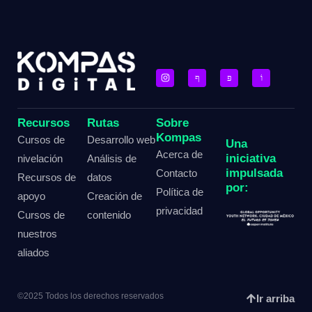
Recursos
Rutas
Sobre
Kompas
Cursos de
Desarrollo web
Una
Acerca de
iniciativa
nivelación
Análisis de
impulsada
Contacto
Recursos de
datos
por:
Política de
apoyo
Creación de
privacidad
Cursos de
contenido
nuestros
aliados
©2025 Todos los derechos reservados
Ir arriba