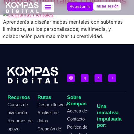
Mapas mentales colectivos
Iniciar sesión
Registrarme
Aprenderás a diseñar mapas mentales con subtemas
ilimitados, estilos personalizados, multimedia, y
colaboración para maximizar tu creatividad.
Recursos
Rutas
Sobre
Kompas
Cursos de
Desarrollo web
Una
Acerca de
iniciativa
nivelación
Análisis de
impulsada
Contacto
Recursos de
datos
por:
Política de
apoyo
Creación de