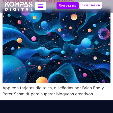
Oblique Strategies
Iniciar sesión
Registrarme
App con tarjetas digitales, diseñadas por Brian Eno y
Peter Schmidt para superar bloqueos creativos.