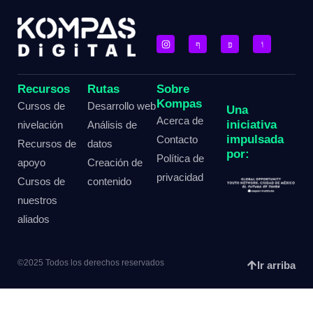
Recursos
Rutas
Sobre
Kompas
Cursos de
Desarrollo web
Una
Acerca de
iniciativa
nivelación
Análisis de
impulsada
Contacto
Recursos de
datos
por:
Política de
apoyo
Creación de
privacidad
Cursos de
contenido
nuestros
aliados
©2025 Todos los derechos reservados
Ir arriba