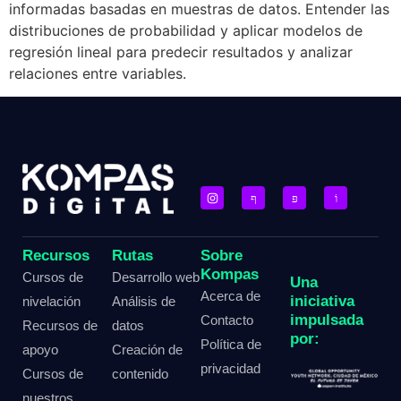
informadas basadas en muestras de datos. Entender las
distribuciones de probabilidad y aplicar modelos de
regresión lineal para predecir resultados y analizar
relaciones entre variables.
Recursos
Rutas
Sobre
Kompas
Cursos de
Desarrollo web
Una
Acerca de
iniciativa
nivelación
Análisis de
impulsada
Contacto
Recursos de
datos
por:
Política de
apoyo
Creación de
privacidad
Cursos de
contenido
nuestros