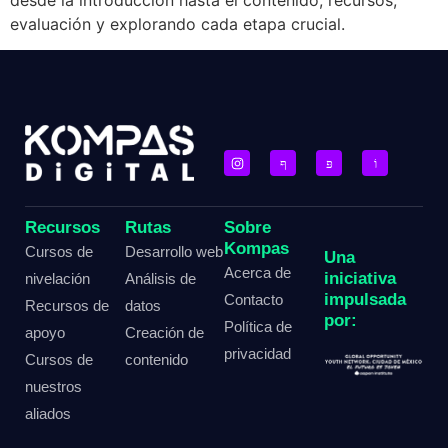
evaluación y explorando cada etapa crucial.
Recursos
Rutas
Sobre
Kompas
Cursos de
Desarrollo web
Una
Acerca de
iniciativa
nivelación
Análisis de
impulsada
Contacto
Recursos de
datos
por:
Política de
apoyo
Creación de
privacidad
Cursos de
contenido
nuestros
aliados