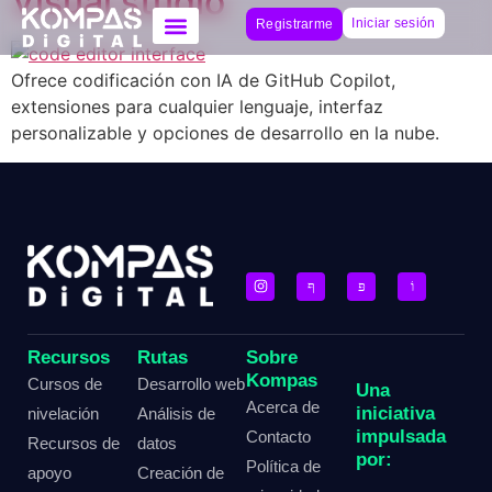
Visual studio
Iniciar sesión
Registrarme
Ofrece codificación con IA de GitHub Copilot,
extensiones para cualquier lenguaje, interfaz
personalizable y opciones de desarrollo en la nube.
Recursos
Rutas
Sobre
Kompas
Cursos de
Desarrollo web
Una
Acerca de
iniciativa
nivelación
Análisis de
impulsada
Contacto
Recursos de
datos
por:
Política de
apoyo
Creación de