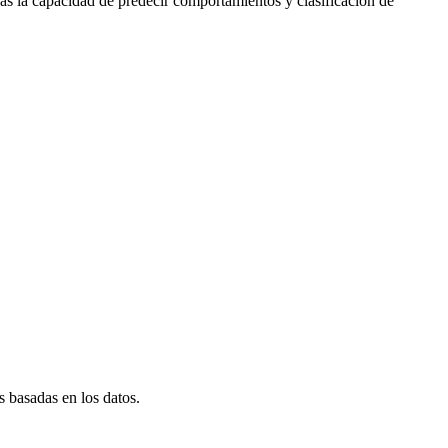
arás la capacidad de predecir comportamientos y clasificación de
 basadas en los datos.