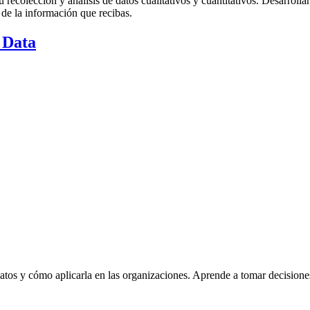
 recolección y análisis de datos cualitativos y cuantitativos. Desarroll
de la información que recibas.
g Data
os y cómo aplicarla en las organizaciones. Aprende a tomar decisiones