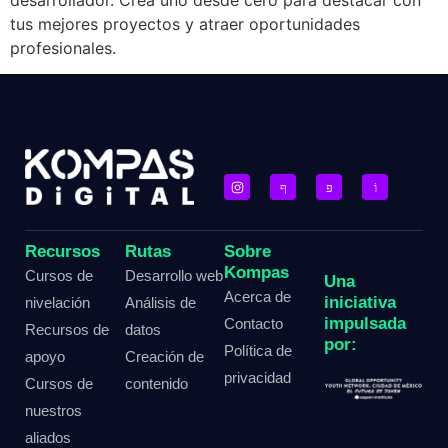
tus mejores proyectos y atraer oportunidades
profesionales.
Recursos
Rutas
Sobre
Kompas
Cursos de
Desarrollo web
Una
Acerca de
iniciativa
nivelación
Análisis de
impulsada
Contacto
Recursos de
datos
por:
Política de
apoyo
Creación de
privacidad
Cursos de
contenido
nuestros
aliados