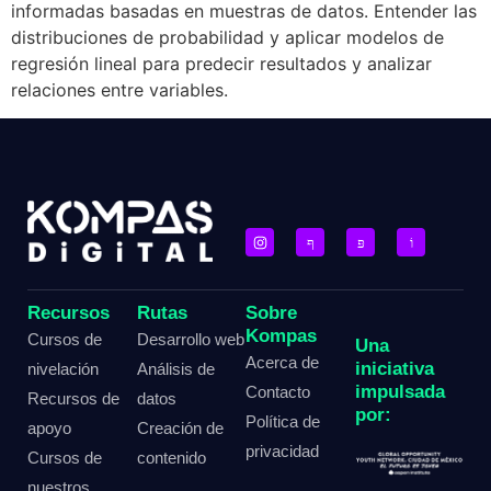
informadas basadas en muestras de datos. Entender las
distribuciones de probabilidad y aplicar modelos de
regresión lineal para predecir resultados y analizar
relaciones entre variables.
Recursos
Rutas
Sobre
Kompas
Cursos de
Desarrollo web
Una
Acerca de
iniciativa
nivelación
Análisis de
impulsada
Contacto
Recursos de
datos
por:
Política de
apoyo
Creación de
privacidad
Cursos de
contenido
nuestros