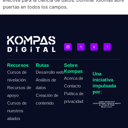
efectiva para la ciencia de datos. Dominar idiomas abre
puertas en todos los campos.
Recursos
Rutas
Sobre
Kompas
Cursos de
Desarrollo web
Una
Acerca de
iniciativa
nivelación
Análisis de
impulsada
Contacto
Recursos de
datos
por:
Política de
apoyo
Creación de
privacidad
Cursos de
contenido
nuestros
aliados