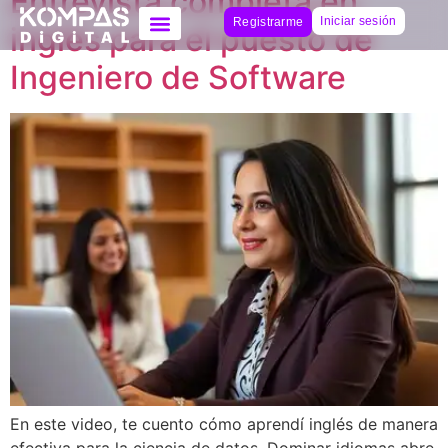
Entrevista completa en
Iniciar sesión
Registrarme
inglés para el puesto de
Ingeniero de Software
En este video, te cuento cómo aprendí inglés de manera