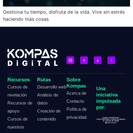
Gestiona tu tiempo, disfruta de la vida. Vive sin estrés
haciendo más cosas
Recursos
Rutas
Sobre
Kompas
Cursos de
Desarrollo web
Una
Acerca de
iniciativa
nivelación
Análisis de
impulsada
Contacto
Recursos de
datos
por:
Política de
apoyo
Creación de
privacidad
Cursos de
contenido
nuestros