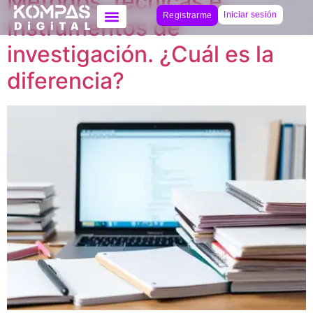
Métodos, técnicas e
Iniciar sesión
Registrarme
instrumentos de
investigación. ¿Cuál es la
diferencia?