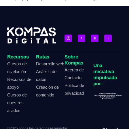
Recursos
Rutas
Sobre
Kompas
Cursos de
Desarrollo web
Una
Acerca de
iniciativa
nivelación
Análisis de
impulsada
Contacto
Recursos de
datos
por:
Política de
apoyo
Creación de
privacidad
Cursos de
contenido
nuestros
aliados
©2025 Todos los derechos reservados