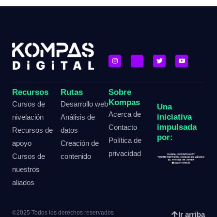
Recursos
Rutas
Sobre
Kompas
Cursos de
Desarrollo web
Una
Acerca de
iniciativa
nivelación
Análisis de
impulsada
Contacto
Recursos de
datos
por:
Política de
apoyo
Creación de
privacidad
Cursos de
contenido
nuestros
aliados
©2025 Todos los derechos reservados
Ir arriba