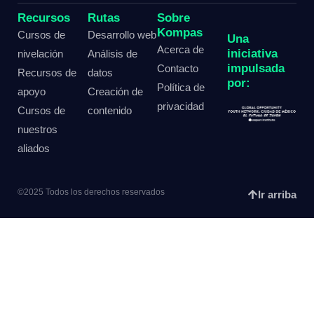
Recursos
Rutas
Sobre
Kompas
Cursos de
Desarrollo web
Una
Acerca de
iniciativa
nivelación
Análisis de
impulsada
Contacto
Recursos de
datos
por:
Política de
apoyo
Creación de
privacidad
Cursos de
contenido
nuestros
aliados
©2025 Todos los derechos reservados
Ir arriba