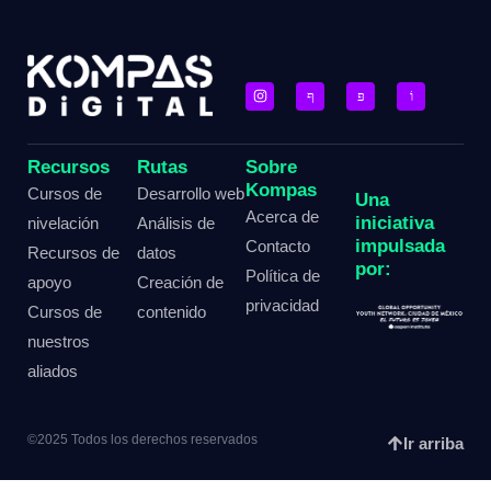
Recursos
Rutas
Sobre
Kompas
Cursos de
Desarrollo web
Una
Acerca de
iniciativa
nivelación
Análisis de
impulsada
Contacto
Recursos de
datos
por:
Política de
apoyo
Creación de
privacidad
Cursos de
contenido
nuestros
aliados
©2025 Todos los derechos reservados
Ir arriba