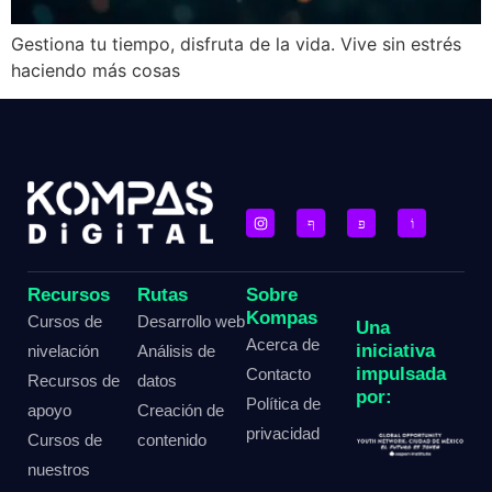
Gestiona tu tiempo, disfruta de la vida. Vive sin estrés
haciendo más cosas
Recursos
Rutas
Sobre
Kompas
Cursos de
Desarrollo web
Una
Acerca de
iniciativa
nivelación
Análisis de
impulsada
Contacto
Recursos de
datos
por:
Política de
apoyo
Creación de
privacidad
Cursos de
contenido
nuestros