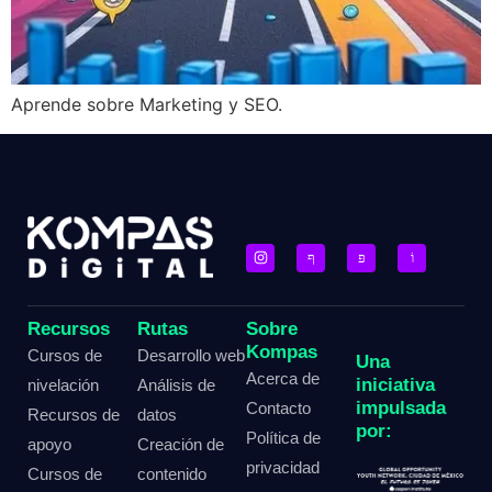
Aprende sobre Marketing y SEO.
Recursos
Rutas
Sobre
Kompas
Cursos de
Desarrollo web
Una
Acerca de
iniciativa
nivelación
Análisis de
impulsada
Contacto
Recursos de
datos
por:
Política de
apoyo
Creación de
privacidad
Cursos de
contenido