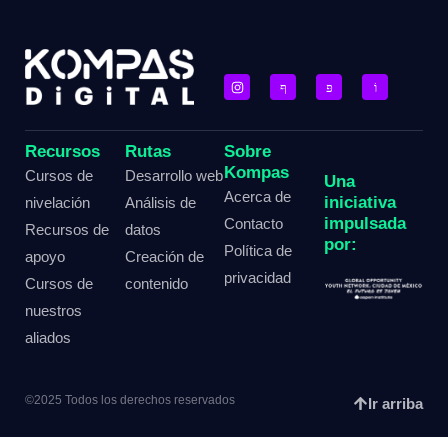
Recursos
Rutas
Sobre
Kompas
Cursos de
Desarrollo web
Una
Acerca de
iniciativa
nivelación
Análisis de
impulsada
Contacto
Recursos de
datos
por:
Política de
apoyo
Creación de
privacidad
Cursos de
contenido
nuestros
aliados
©2025 Todos los derechos reservados
Ir arriba