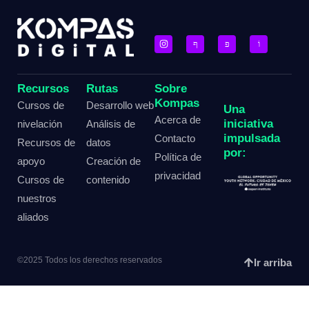
Recursos
Rutas
Sobre
Kompas
Cursos de
Desarrollo web
Una
Acerca de
iniciativa
nivelación
Análisis de
impulsada
Contacto
Recursos de
datos
por:
Política de
apoyo
Creación de
privacidad
Cursos de
contenido
nuestros
aliados
©2025 Todos los derechos reservados
Ir arriba