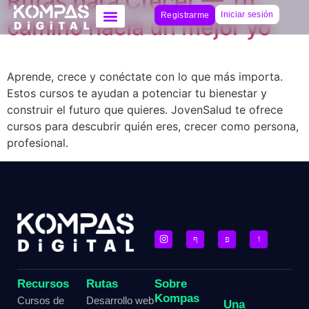
Rutas para Crecer — Tu
Iniciar sesión
Registrarme
camino hacia un mejor yo
Aprende, crece y conéctate con lo que más importa.
Estos cursos te ayudan a potenciar tu bienestar y
construir el futuro que quieres. JovenSalud te ofrece
cursos para descubrir quién eres, crecer como persona,
profesional.
Recursos
Rutas
Sobre
Kompas
Cursos de
Desarrollo web
Una