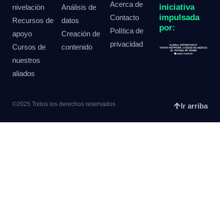
Acerca de
iniciativa
nivelación
Análisis de
impulsada
Contacto
Recursos de
datos
por:
Política de
apoyo
Creación de
privacidad
Cursos de
contenido
nuestros
aliados
©2025 Todos los derechos reservados
Ir arriba