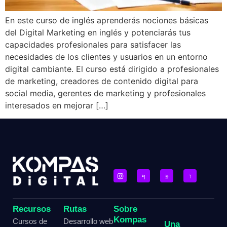
En este curso de inglés aprenderás nociones básicas
del Digital Marketing en inglés y potenciarás tus
capacidades profesionales para satisfacer las
necesidades de los clientes y usuarios en un entorno
digital cambiante. El curso está dirigido a profesionales
de marketing, creadores de contenido digital para
social media, gerentes de marketing y profesionales
interesados en mejorar […]
Recursos
Rutas
Sobre
Kompas
Cursos de
Desarrollo web
Una