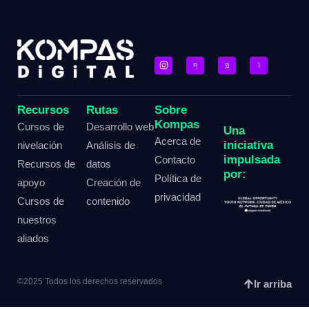
Recursos
Rutas
Sobre
Kompas
Cursos de
Desarrollo web
Una
Acerca de
iniciativa
nivelación
Análisis de
impulsada
Contacto
Recursos de
datos
por:
Política de
apoyo
Creación de
privacidad
Cursos de
contenido
nuestros
aliados
©2025 Todos los derechos reservados
Ir arriba