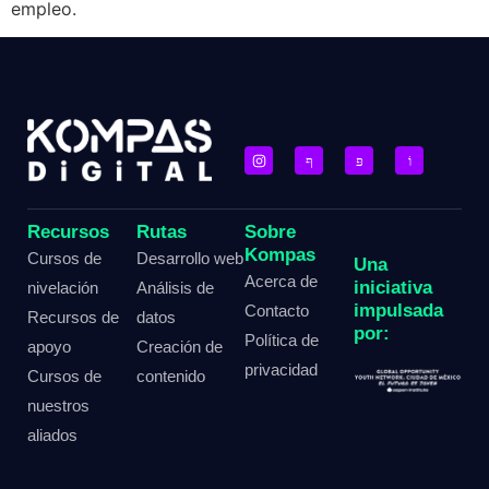
empleo.
Recursos
Rutas
Sobre
Kompas
Cursos de
Desarrollo web
Una
Acerca de
iniciativa
nivelación
Análisis de
impulsada
Contacto
Recursos de
datos
por:
Política de
apoyo
Creación de
privacidad
Cursos de
contenido
nuestros
aliados