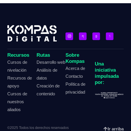
Recursos
Rutas
Sobre
Kompas
Cursos de
Desarrollo web
Una
Acerca de
iniciativa
nivelación
Análisis de
impulsada
Contacto
Recursos de
datos
por:
Política de
apoyo
Creación de
privacidad
Cursos de
contenido
nuestros
aliados
©2025 Todos los derechos reservados
Ir arriba