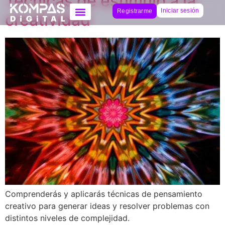
Técnicas de estímulo a la
Iniciar sesión
Registrarme
creatividad
Comprenderás y aplicarás técnicas de pensamiento
creativo para generar ideas y resolver problemas con
distintos niveles de complejidad.