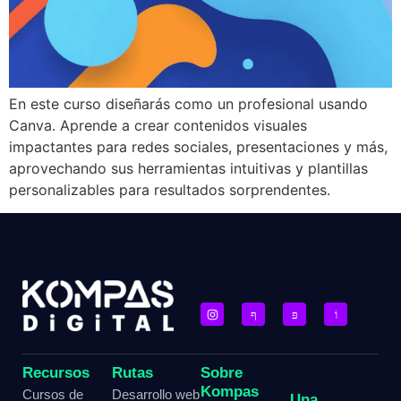
En este curso diseñarás como un profesional usando
Canva. Aprende a crear contenidos visuales
impactantes para redes sociales, presentaciones y más,
aprovechando sus herramientas intuitivas y plantillas
personalizables para resultados sorprendentes.
Recursos
Rutas
Sobre
Kompas
Cursos de
Desarrollo web
Una