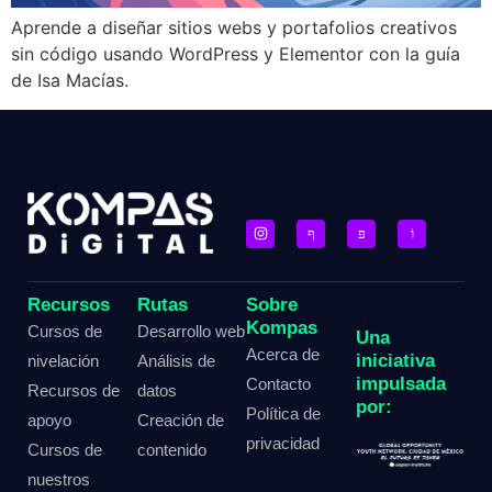
Aprende a diseñar sitios webs y portafolios creativos
sin código usando WordPress y Elementor con la guía
de Isa Macías.
Recursos
Rutas
Sobre
Kompas
Cursos de
Desarrollo web
Una
Acerca de
iniciativa
nivelación
Análisis de
impulsada
Contacto
Recursos de
datos
por:
Política de
apoyo
Creación de
privacidad
Cursos de
contenido
nuestros