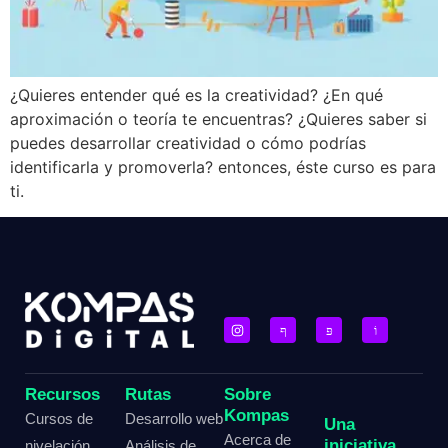
¿Quieres entender qué es la creatividad? ¿En qué
aproximación o teoría te encuentras? ¿Quieres saber si
puedes desarrollar creatividad o cómo podrías
identificarla y promoverla? entonces, éste curso es para
ti.
Recursos
Rutas
Sobre
Kompas
Cursos de
Desarrollo web
Una
Acerca de
iniciativa
nivelación
Análisis de