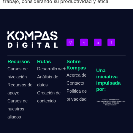
trabajo, considerando su productividad y ética.
Recursos
Rutas
Sobre
Kompas
Cursos de
Desarrollo web
Una
Acerca de
iniciativa
nivelación
Análisis de
impulsada
Contacto
Recursos de
datos
por:
Política de
apoyo
Creación de
privacidad
Cursos de
contenido
nuestros
aliados