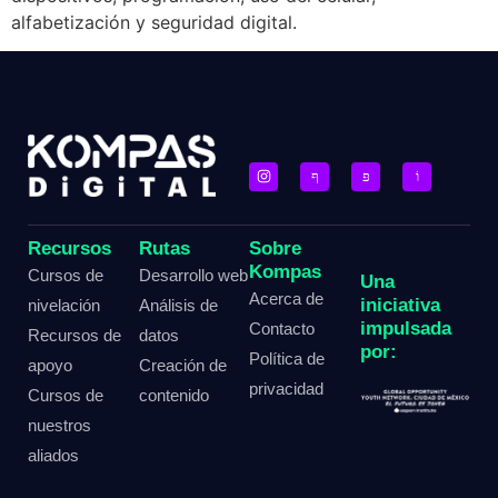
alfabetización y seguridad digital.
Recursos
Rutas
Sobre
Kompas
Cursos de
Desarrollo web
Una
Acerca de
iniciativa
nivelación
Análisis de
impulsada
Contacto
Recursos de
datos
por:
Política de
apoyo
Creación de
privacidad
Cursos de
contenido
nuestros
aliados