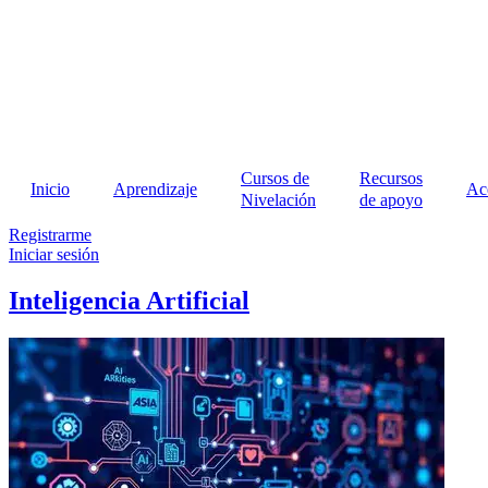
Ir
al
contenido
Cursos de
Recursos
Inicio
Aprendizaje
Ac
Nivelación
de apoyo
Registrarme
Iniciar sesión
Inteligencia Artificial